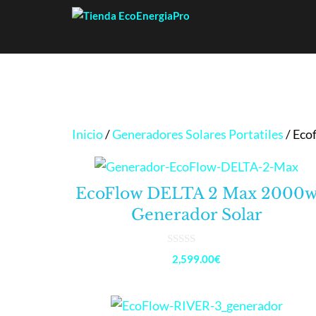
Saltar
al
contenido
Inicio
/
Generadores Solares Portatiles
/ Eco
EcoFlow DELTA 2 Max 2000
Generador Solar
0
2,599.00
€
d
e
5