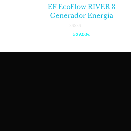
EF EcoFlow RIVER 3
Generador Energia
0
529.00
€
d
e
5