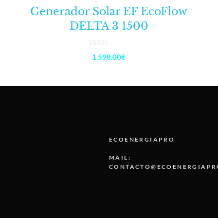
Generador Solar EF EcoFlow
DELTA 3 1500
0
1,598.00
€
d
e
5
ECOENERGIAPRO
MAIL:
CONTACTO@ECOENERGIAPR