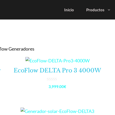
Inicio
Productos
flow Generadores
w
EcoFlow DELTA Pro 3 4000W
0
3,999.00
€
d
e
5