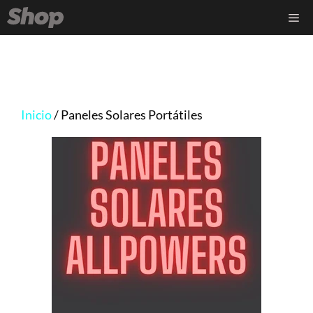
Saltar
Me
al
contenido
Inicio
/ Paneles Solares Portátiles